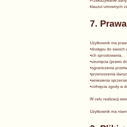
Przekazywanie dany
klauzul umownych za
7. Praw
Użytkownik ma praw
•dostępu do swoich 
•ich sprostowania,
•usunięcia (prawo d
•ograniczenia przetw
•przenoszenia danyc
•wniesienia sprzeci
•cofnięcia zgody w
W celu realizacji sw
Użytkownik ma równ