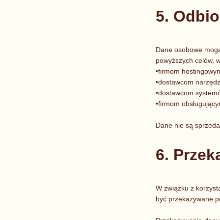
5. Odbi
Dane osobowe mogą 
powyższych celów, w
•firmom hostingowy
•dostawcom narzędzi 
•dostawcom systemów
•firmom obsługujący
Dane nie są sprzeda
6. Prze
W związku z korzysta
być przekazywane po